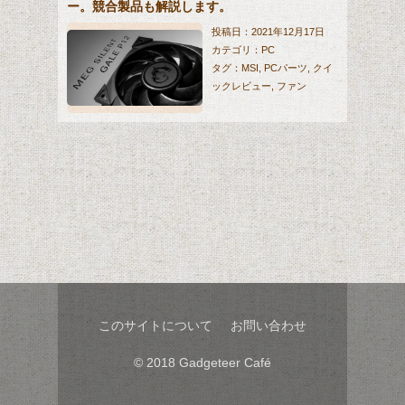
ー。競合製品も解説します。
パで同価格帯の製品を圧倒します。 そんなイヤホンのク
イックレビューです。
投稿日：2021年12月17日
カテゴリ：
PC
タグ：
MSI
,
PCパーツ
,
クイ
ックレビュー
,
ファン
このファンは、ファンブレードに液晶ポリマーを採用
し、軸受にHydro-Dynamic Bearingを採用することで、
通常のファンよりも風量や静音性に優れ、高耐久かつ長
寿命な高品質ファンとなっております。価格も競合製品
に比べ比較的安価な為、万人にお勧め出来るファンとな
っております。そんなファンをクイックレビューしま
す。
このサイトについて
お問い合わせ
© 2018 Gadgeteer Café