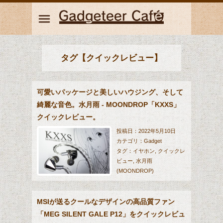
タグ【クイックレビュー】
可愛いパッケージと美しいハウジング、そして
綺麗な音色。水月雨 - MOONDROP「KXXS」
クイックレビュー。
投稿日：2022年5月10日
カテゴリ：
Gadget
タグ：
イヤホン
,
クイックレ
ビュー
,
水月雨
(MOONDROP)
パケ買いです。 パッケージの可愛い女の子に惚れて買っ
てしまいました。可愛いは正義です。 パッケージが可愛
MSIが送るクールなデザインの高品質ファン
いだけではありません。イヤホン本体のハウジングも美
しい金属筐体。肝心な音も低音から高音まで綺麗に鳴ら
「MEG SILENT GALE P12」をクイックレビュ
してくれます。 これでいて、お値段は2万円ほど。コス