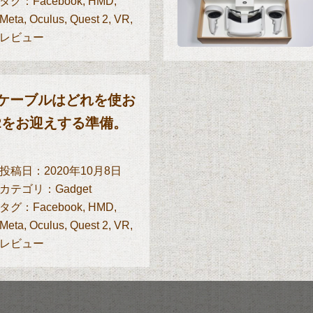
タグ：
Facebook
,
HMD
,
Meta
,
Oculus
,
Quest 2
,
VR
,
レビュー
 2」を手に入れた管理人。 事
「Oculus Quest 2
を楽しんでいました。ふ
というのも、このHMD
を見渡すと、「Oculus
手出来るか怪しいくらい
、ケーブルはどれを使お
Bケーブルがあっちにもこっ
HMD単体でもPC接続で
st 2をお迎えする準備。
ルを用意する方の参考にも
ながら破格の3万円代で購
式ソフトにて検証してみ
ビューします。誰もがV
幕開けです。
投稿日：2020年10月8日
カテゴリ：
Gadget
タグ：
Facebook
,
HMD
,
Meta
,
Oculus
,
Quest 2
,
VR
,
レビュー
est 2」。 圧倒的コスパを
続でも使えるVRヘッドセ