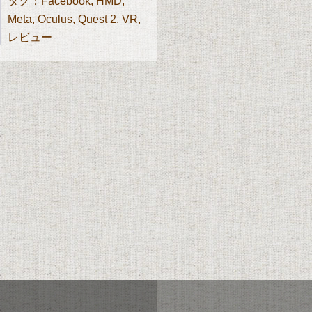
タグ：
Facebook
,
HMD
,
Meta
,
Oculus
,
Quest 2
,
VR
,
レビュー
」を発売日ゲットしてきました！
は予約の時点でも発売日に入
注目を浴びていたのです。
も使用でき、圧倒的スペック
入可能！ そんなHMDをレ
Rの世界に飛び込める時代の