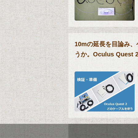
無事、「Oculus Quest
前準備もあり、快適にVR
と、ガジェットだらけの自室
10mの延長を目論み
Link」に使えそうなUS
うか。Oculus Que
ちにも。 これからケーブ
なるかなと思い、実機と公
ました。
話題沸騰中の「Oculus Qu
実現した、単体でもPC接
ット(HMD)です。 しかし、高解像度なHMDな為、こ