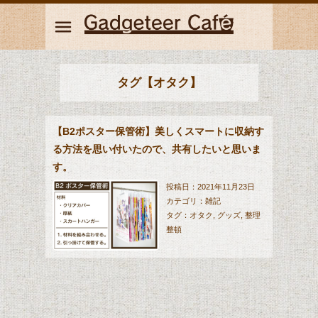
タグ【オタク】
【B2ポスター保管術】美しくスマートに収納す
る方法を思い付いたので、共有したいと思いま
す。
投稿日：2021年11月23日
カテゴリ：
雑記
タグ：
オタク
,
グッズ
,
整理
整頓
今回、ご紹介する収納方法は、厚紙とクリアカバーの組
み合わせにより、折れたり傷ついたりもせず、ひと目で
中身もしっかり確認出来ます。それにスカートハンガー
を組み合わせる事で、あらゆるものに引っ掛けらるよう
になります。汎用性抜群です。是非、大切なポスターが